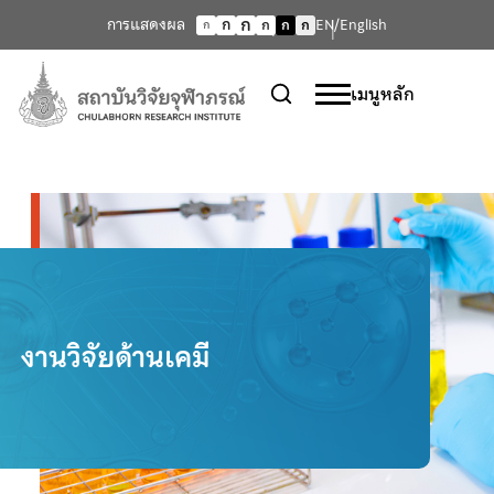
ก
การแสดงผล
ก
EN/English
ก
ก
ก
ก
เมนูหลัก
งานวิจัยด้านเคมี