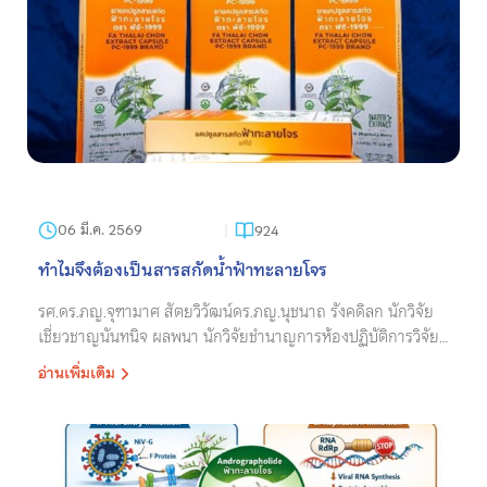
06 มี.ค. 2569
924
ทำไมจึงต้องเป็นสารสกัดน้ำฟ้าทะลายโจร
รศ.ดร.ภญ.จุฑามาศ สัตยวิวัฒน์ดร.ภญ.นุชนาถ รังคดิลก นักวิจัย
เชี่ยวชาญนันทนิจ ผลพนา นักวิจัยชำนาญการห้องปฏิบัติการวิจัย
เภสัชวิทยา สถาบันวิจัยจุฬาภรณ์ 1. บทนำ สถาบันวิจัยจุฬาภรณ์
อ่านเพิ่มเติม
ได้เริ่มโครงการปลูกพืชสมุนไพรที่หมู่บ้านทับทิ...