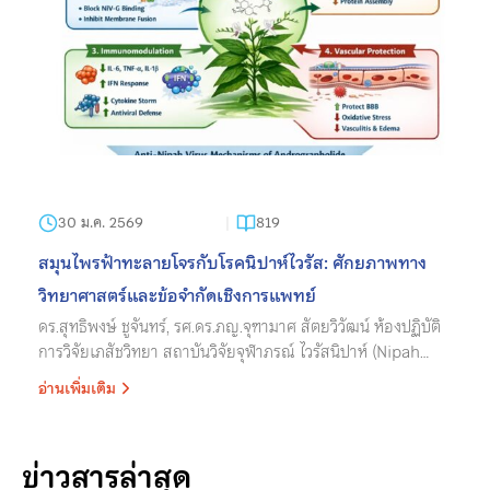
30 ม.ค. 2569
819
สมุนไพรฟ้าทะลายโจรกับโรคนิปาห์ไวรัส: ศักยภาพทาง
วิทยาศาสตร์และข้อจำกัดเชิงการแพทย์
ดร.สุทธิพงษ์ ชูจันทร์, รศ.ดร.ภญ.จุฑามาศ สัตยวิวัฒน์ ห้องปฏิบัติ
การวิจัยเภสัชวิทยา สถาบันวิจัยจุฬาภรณ์ ไวรัสนิปาห์ (Nipah
virus) เป็นไวรัสในสกุล Henipavirus วงศ์ Paramyxoviridae
อ่านเพิ่มเติม
ติดต่อจากสัตว์สู่คน ซึ่งมีค้างคาวผลไม้เป็...
ข่าวสารล่าสุด